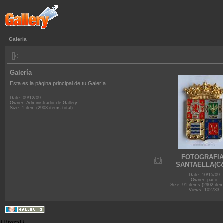
Galería
Galería
Esta es la página principal de tu Galería
Date: 09/12/09
Owner: Administrador de Gallery
Size: 1 item (2903 items total)
FOTOGRAFIA
SANTAELLA(Có
Date: 10/15/09
Owner: paco
Size: 91 items (2902 item
Views: 102733
{literal}