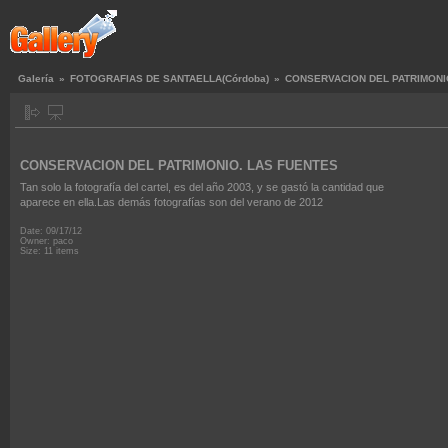
Galería
»
FOTOGRAFIAS DE SANTAELLA(Córdoba)
»
CONSERVACION DEL PATRIMONI
CONSERVACION DEL PATRIMONIO. LAS FUENTES
Tan solo la fotografía del cartel, es del año 2003, y se gastó la cantidad que
aparece en ella.Las demás fotografías son del verano de 2012
Date: 09/17/12
Owner: paco
Size: 11 items