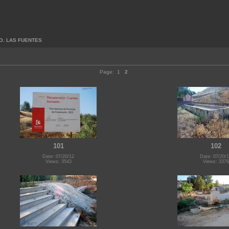
O. LAS FUENTES
Page:
1
2
101
102
Date: 07/20/12
Date: 07/20/
Views: 3543
Views: 3379