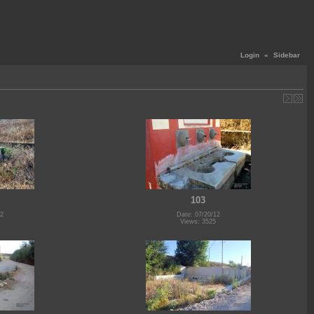
Login
«
Sidebar
103
12
Date: 07/20/12
Views: 3525