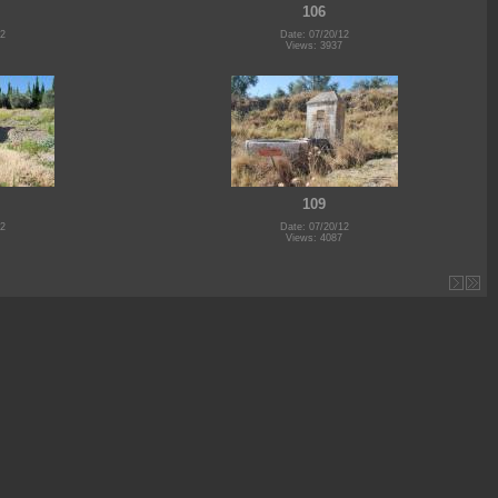
106
12
Date: 07/20/12
Views: 3937
109
12
Date: 07/20/12
Views: 4087