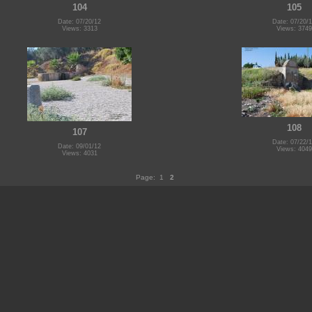
104
105
Date: 07/20/12
Date: 07/20/
Views: 3313
Views: 3749
108
107
Date: 07/22/
Date: 09/01/12
Views: 4049
Views: 4031
Page:
1
2