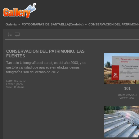
Galería
»
FOTOGRAFIAS DE SANTAELLA(Córdoba)
»
CONSERVACION DEL PATRIMONI
CONSERVACION DEL PATRIMONIO. LAS
FUENTES
Tan solo la fotografía del cartel, es del año 2003, y se
gastó la cantidad que aparece en ella.Las demás
fotografías son del verano de 2012
Date: 09/17/12
Owner: paco
Size: 11 items
101
Date: 07/20/12
Views: 3543