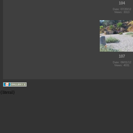
104
Date: 07/20/12
Views: 3313
107
Date: 09/01/12
Views: 4031
{literal}